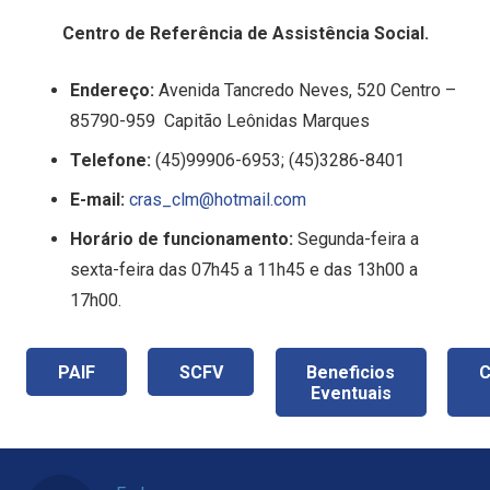
Centro de Referência de Assistência Social.
Endereço:
Avenida Tancredo Neves, 520 Centro –
85790-959 Capitão Leônidas Marques
Telefone:
(45)99906-6953; (45)3286-8401
E-mail:
cras_clm@hotmail.com
Horário de funcionamento:
Segunda-feira a
sexta-feira das 07h45 a 11h45 e das 13h00 a
17h00.
PAIF
SCFV
Beneficios
C
Eventuais