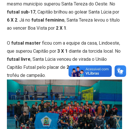
mesmo município superou Santa Tereza do Oeste. No
futsal sub-17
, Capitão brilhou ao golear Santa Lúcia por
6 X 2
. Já no
futsal feminino
, Santa Tereza levou o título
ao vencer Boa Vista por
2 X 1
.
O
futsal master
ficou com a equipe da casa, Lindoeste,
que superou Capitão por
3 X 1
diante da torcida local. No
futsal livre
, Santa Lúcia venceu de virada o União
Capitão Futsal pelo placar de
2 X 1
, conquistando o
troféu de campeão.