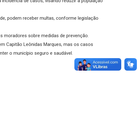
 incidência de casos, visando reduzir a população
ade, podem receber multas, conforme legislação
r os moradores sobre medidas de prevenção.
a em Capitão Leônidas Marques, mas os casos
er o município seguro e saudável.