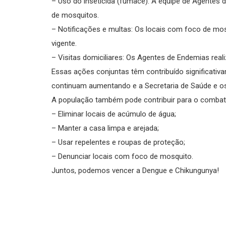
– Uso do inseticida (fumacê): A equipe de Agentes d
de mosquitos.
– Notificações e multas: Os locais com foco de mo
vigente.
– Visitas domiciliares: Os Agentes de Endemias rea
Essas ações conjuntas têm contribuído significati
continuam aumentando e a Secretaria de Saúde e o
A população também pode contribuir para o combat
– Eliminar locais de acúmulo de água;
– Manter a casa limpa e arejada;
– Usar repelentes e roupas de proteção;
– Denunciar locais com foco de mosquito.
Juntos, podemos vencer a Dengue e Chikungunya!