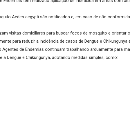
e Endemias tem realizado aplicação de inseticida em áreas com alta
squito Aedes aegypti são notificados e, em caso de não conformid
lizam visitas domiciliares para buscar focos de mosquito e orienta
vamente para reduzir a incidência de casos de Dengue e Chikunguny
s Agentes de Endemias continuam trabalhando arduamente para mant
e à Dengue e Chikungunya, adotando medidas simples, como: