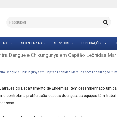
IDADE
SECRETARIAS
SERVIÇOS
PUBLICAÇÕES
C
contra Dengue e Chikungunya em Capitão Leônidas Mar
ontra Dengue e Chikungunya em Capitão Leônidas Marques com fiscalização, fum
es, através do Departamento de Endemias, tem desempenhado um pa
r e controlar a proliferação dessas doenças, as equipes têm trabalh
 doenças.