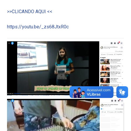
>>CLICANDO AQUI <<
https://youtu.be/_zs68JtxR0c